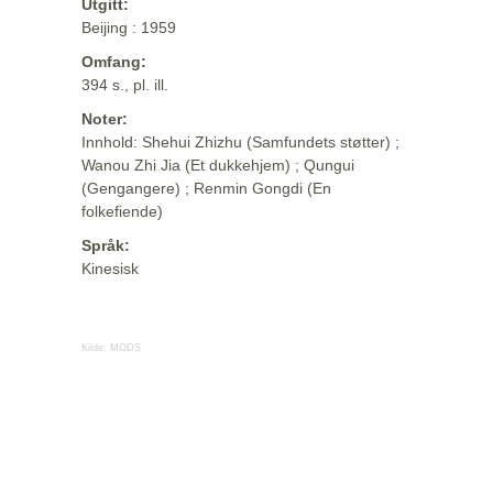
Utgitt:
Beijing : 1959
Omfang:
394 s., pl. ill.
Noter:
Innhold: Shehui Zhizhu (Samfundets støtter) ;
Wanou Zhi Jia (Et dukkehjem) ; Qungui
(Gengangere) ; Renmin Gongdi (En
folkefiende)
Språk:
Kinesisk
Kilde:
MODS