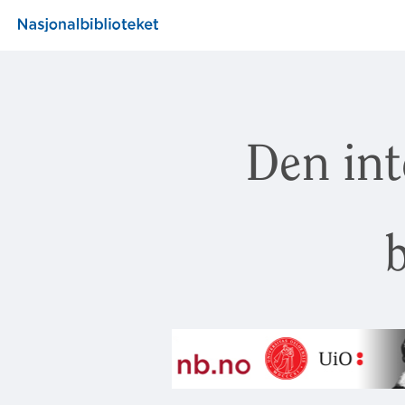
Den int
b