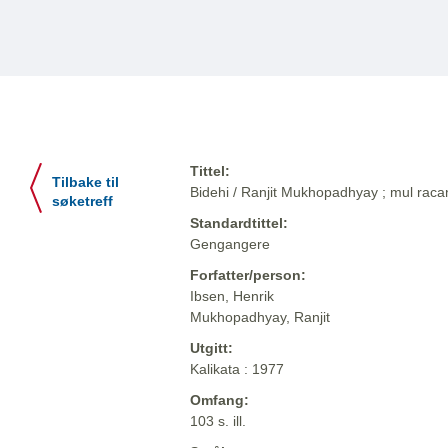
Tittel:
Tilbake til
Bidehi / Ranjit Mukhopadhyay ; mul raca
søketreff
Standardtittel:
Gengangere
Forfatter/person:
Ibsen, Henrik
Mukhopadhyay, Ranjit
Utgitt:
Kalikata : 1977
Omfang:
103 s. ill.