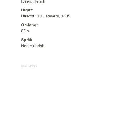
Ibsen, Henrik
Utgitt:
Utrecht : P.H. Reyers, 1895
Omfang:
85 s.
Språk:
Nederlandsk
Kilde:
MODS