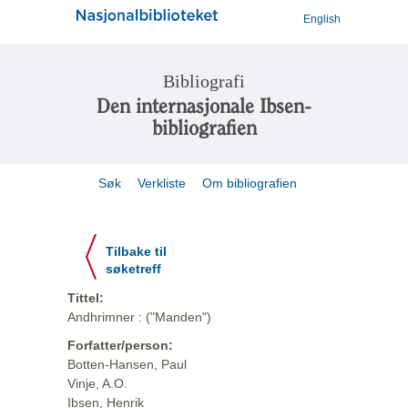
English
Bibliografi
Den internasjonale Ibsen-
bibliografien
Søk
Verkliste
Om bibliografien
Tilbake til
søketreff
Tittel:
Andhrimner : ("Manden")
Forfatter/person:
Botten-Hansen, Paul
Vinje, A.O.
Ibsen, Henrik