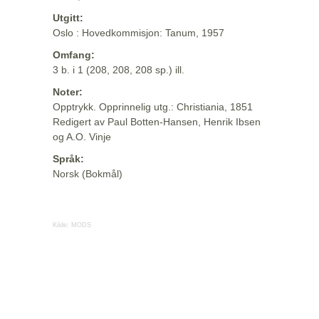
Utgitt:
Oslo : Hovedkommisjon: Tanum, 1957
Omfang:
3 b. i 1 (208, 208, 208 sp.) ill.
Noter:
Opptrykk. Opprinnelig utg.: Christiania, 1851
Redigert av Paul Botten-Hansen, Henrik Ibsen
og A.O. Vinje
Språk:
Norsk (Bokmål)
Kilde:
MODS