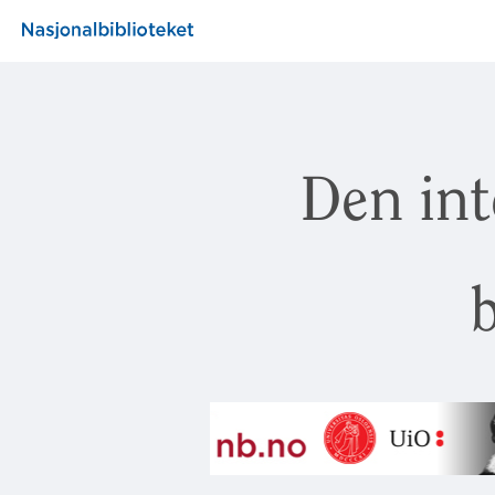
Den int
b