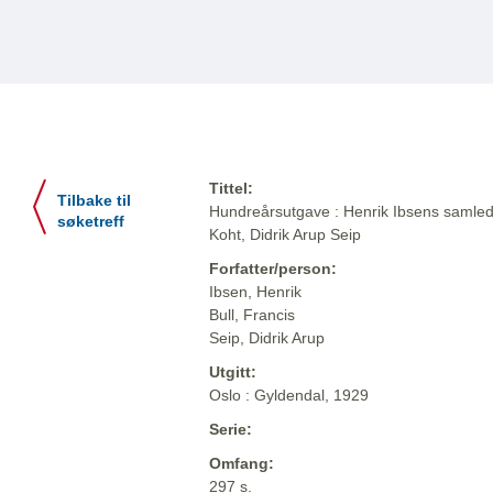
Tittel:
Tilbake til
Hundreårsutgave : Henrik Ibsens samlede
søketreff
Koht, Didrik Arup Seip
Forfatter/person:
Ibsen, Henrik
Bull, Francis
Seip, Didrik Arup
Utgitt:
Oslo : Gyldendal, 1929
Serie:
Omfang:
297 s.