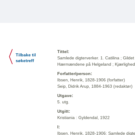
Tittel:
Tilbake til
Samlede digterverker. 1. Catilina ; Gildet 
søketreff
Hærmændene på Helgeland ; Kjærlighe
Forfatter/person:
Ibsen, Henrik, 1828-1906 (forfatter)
Seip, Didrik Arup, 1884-1963 (redaktør)
Utgave:
5. utg.
Utgitt:
Kristiania : Gyldendal, 1922
I:
Ibsen, Henrik, 1828-1906: Samlede digter