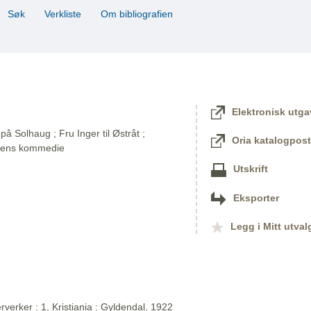
Søk
Verkliste
Om bibliografien
Elektronisk utga
på Solhaug ; Fru Inger til Østråt ;
Oria katalogpost
dens kommedie
Utskrift
Eksporter
Legg i Mitt utval
verker : 1, Kristiania : Gyldendal, 1922