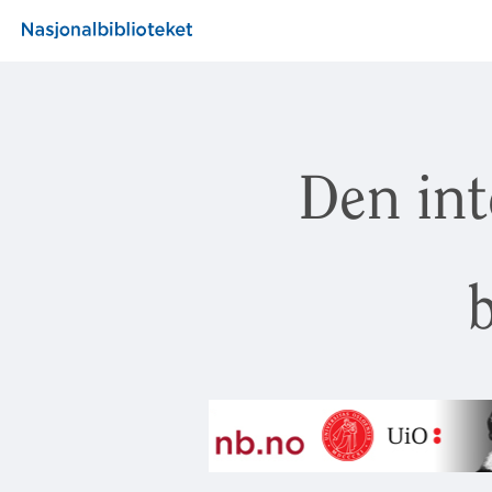
Den int
b