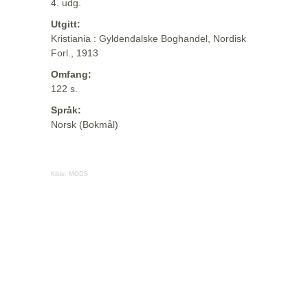
4. udg.
Utgitt:
Kristiania : Gyldendalske Boghandel, Nordisk
Forl., 1913
Omfang:
122 s.
Språk:
Norsk (Bokmål)
Kilde:
MODS