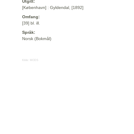
Utgitt:
[København] : Gyldendal, [1892]
Omfang:
[39] bl. ill.
Språk:
Norsk (Bokmål)
Kilde:
MODS