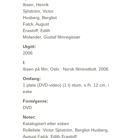
Ibsen, Henrik
Sjöström, Victor
Husberg, Bergliot
Falck, August
Erastoff, Edith
Molander, Gustaf filmregissør
Utgitt:
2006
I:
Ibsen på film, Oslo : Norsk filminstitutt, 2006
Omfang:
1 plate (DVD-video) (1 t) stum, s./h. 12 cm, i
eske
Form/genre:
DVD
Noter:
Katalogisert etter esken
Rolleliste: Victor Sjöström, Bergliot Husberg,
August Falck, Edith Erastoff