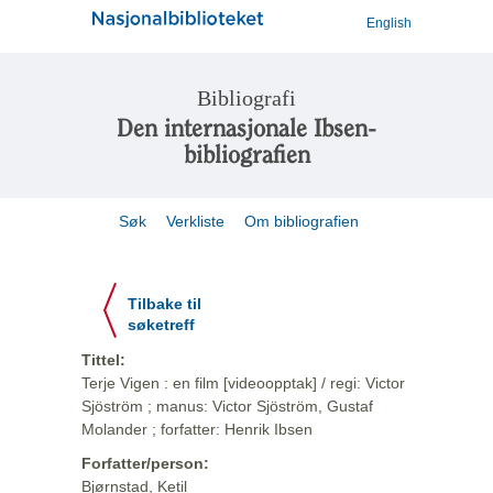
English
Bibliografi
Den internasjonale Ibsen-
bibliografien
Søk
Verkliste
Om bibliografien
Tilbake til
søketreff
Tittel:
Terje Vigen : en film [videoopptak] / regi: Victor
Sjöström ; manus: Victor Sjöström, Gustaf
Molander ; forfatter: Henrik Ibsen
Forfatter/person:
Bjørnstad, Ketil