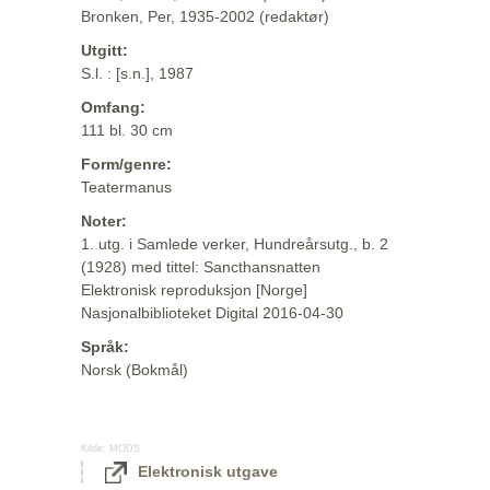
Bronken, Per, 1935-2002 (redaktør)
Utgitt:
S.l. : [s.n.], 1987
Omfang:
111 bl. 30 cm
Form/genre:
Teatermanus
Noter:
1. utg. i Samlede verker, Hundreårsutg., b. 2
(1928) med tittel: Sancthansnatten
Elektronisk reproduksjon [Norge]
Nasjonalbiblioteket Digital 2016-04-30
Språk:
Norsk (Bokmål)
Kilde:
MODS
Elektronisk utgave