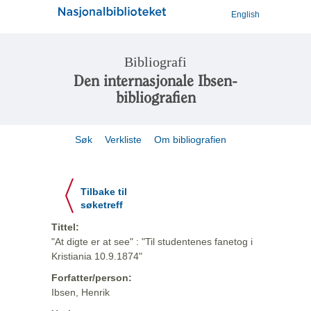
English
Bibliografi
Den internasjonale Ibsen-
bibliografien
Søk
Verkliste
Om bibliografien
Tilbake til
søketreff
Tittel:
"At digte er at see" : "Til studentenes fanetog i
Kristiania 10.9.1874"
Forfatter/person:
Ibsen, Henrik