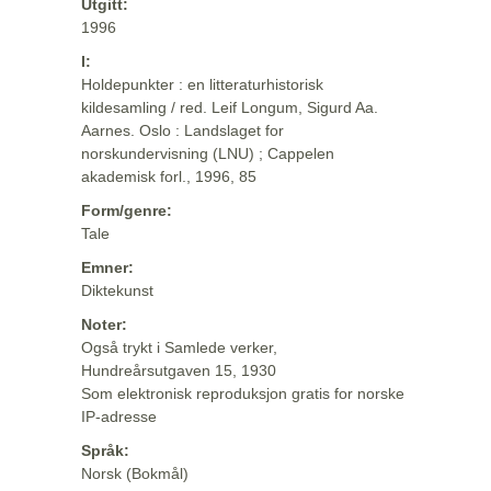
Utgitt:
1996
I:
Holdepunkter : en litteraturhistorisk
kildesamling / red. Leif Longum, Sigurd Aa.
Aarnes. Oslo : Landslaget for
norskundervisning (LNU) ; Cappelen
akademisk forl., 1996, 85
Form/genre:
Tale
Emner:
Diktekunst
Noter:
Også trykt i Samlede verker,
Hundreårsutgaven 15, 1930
Som elektronisk reproduksjon gratis for norske
IP-adresse
Språk:
Norsk (Bokmål)