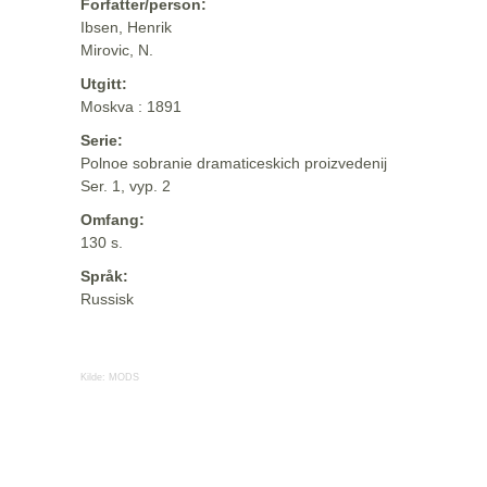
Forfatter/person:
Ibsen, Henrik
Mirovic, N.
Utgitt:
Moskva : 1891
Serie:
Polnoe sobranie dramaticeskich proizvedenij
Ser. 1, vyp. 2
Omfang:
130 s.
Språk:
Russisk
Kilde:
MODS