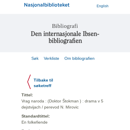
English
Bibliografi
Den internasjonale Ibsen-
bibliografien
Søk
Verkliste
Om bibliografien
Tilbake til
søketreff
Tittel:
Vrag naroda : (Doktor Štokman ) : drama v 5
dejstvijach / perevod N. Mirovic
Standardtittel:
En folkefiende