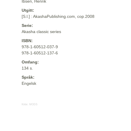
Ibsen, Henrik
Utgitt:
[S.l.] : AkashaPublishing.com, cop.2008
Serie:
Akasha classic series
ISBN:
978-1-60512-037-9
978-1-60512-137-6
Omfang:
134 s.
Språk:
Engelsk
Kilde:
MODS