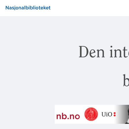
Den int
b