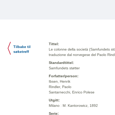
Tittel:
Tilbake til
Le colonne della società (Samfundets stöt
søketreff
traduzione dal norvegese del Paolo Rind
Standardtittel:
Samfundets støtter
Forfatter/person:
Ibsen, Henrik
Rindler, Paolo
Santarnecchi, Enrico Polese
Utgitt:
Milano : M. Kantorowicz, 1892
Serie: