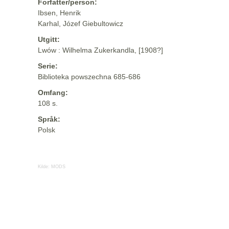
Forfatter/person:
Ibsen, Henrik
Karhal, Józef Giebultowicz
Utgitt:
Lwów : Wilhelma Zukerkandla, [1908?]
Serie:
Biblioteka powszechna 685-686
Omfang:
108 s.
Språk:
Polsk
Kilde:
MODS