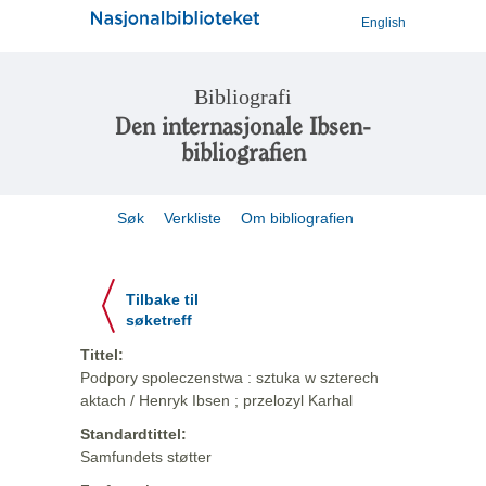
English
Bibliografi
Den internasjonale Ibsen-
bibliografien
Søk
Verkliste
Om bibliografien
Tilbake til
søketreff
Tittel:
Podpory spoleczenstwa : sztuka w szterech
aktach / Henryk Ibsen ; przelozyl Karhal
Standardtittel:
Samfundets støtter