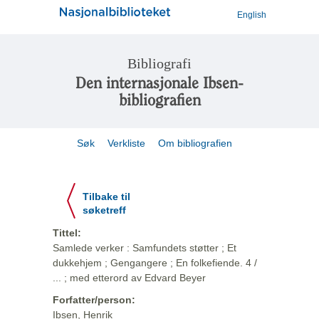
English
Bibliografi
Den internasjonale Ibsen-
bibliografien
Søk
Verkliste
Om bibliografien
Tilbake til
søketreff
Tittel:
Samlede verker : Samfundets støtter ; Et
dukkehjem ; Gengangere ; En folkefiende. 4 /
... ; med etterord av Edvard Beyer
Forfatter/person:
Ibsen, Henrik