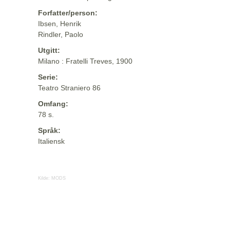
Forfatter/person:
Ibsen, Henrik
Rindler, Paolo
Utgitt:
Milano : Fratelli Treves, 1900
Serie:
Teatro Straniero 86
Omfang:
78 s.
Språk:
Italiensk
Kilde:
MODS