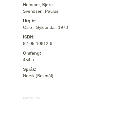
Hemmer, Bjørn
Svendsen, Paulus
Utgitt:
Oslo : Gyldendal, 1978
ISBN:
82-05-10812-9
Omfang:
454 s.
Språk:
Norsk (Bokmål)
Kilde:
MODS