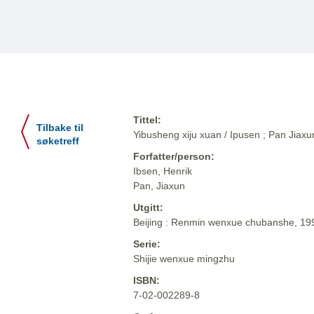
Tittel:
Tilbake til
Yibusheng xiju xuan / Ipusen ; Pan Jiaxun 
søketreff
Forfatter/person:
Ibsen, Henrik
Pan, Jiaxun
Utgitt:
Beijing : Renmin wenxue chubanshe, 19
Serie:
Shijie wenxue mingzhu
ISBN:
7-02-002289-8