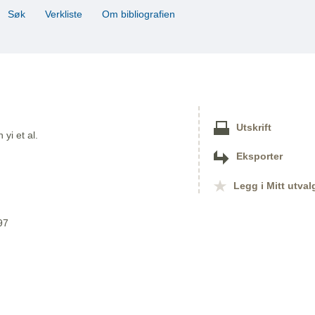
Søk
Verkliste
Om bibliografien
Utskrift
yi et al.
Eksporter
Legg i Mitt utval
97