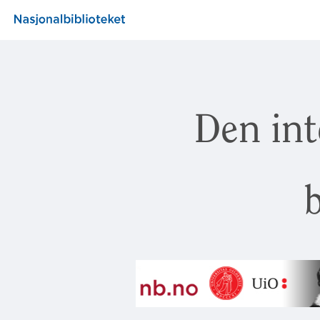
Den int
b