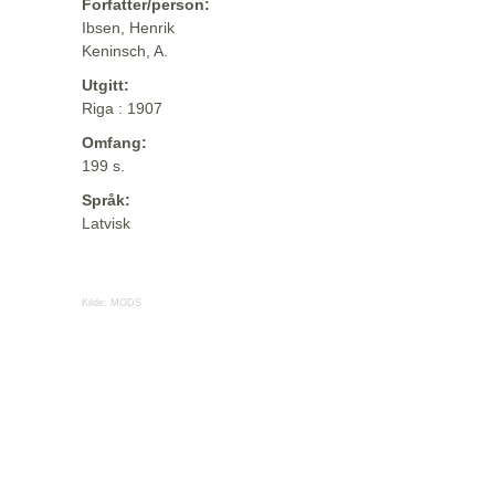
Forfatter/person:
Ibsen, Henrik
Keninsch, A.
Utgitt:
Riga : 1907
Omfang:
199 s.
Språk:
Latvisk
Kilde:
MODS