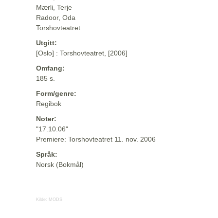
Mærli, Terje
Radoor, Oda
Torshovteatret
Utgitt:
[Oslo] : Torshovteatret, [2006]
Omfang:
185 s.
Form/genre:
Regibok
Noter:
"17.10.06"
Premiere: Torshovteatret 11. nov. 2006
Språk:
Norsk (Bokmål)
Kilde:
MODS