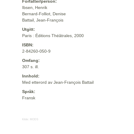
Forfatter/person:
Ibsen, Henrik
Bernard-Folliot, Denise
Battail, Jean-François
Utgitt:
Paris : Éditions Théâtrales, 2000
ISBN:
2-84260-050-9
Omfang:
307 s. ill.
Innhold:
Med etterord av Jean-François Battail
Språk:
Fransk
Kilde:
MODS