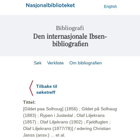
English
Bibliografi
Den internasjonale Ibsen-
bibliografien
Søk
Verkliste
Om bibliografien
Tilbake til
søketreff
Tittel:
[Gildet paa Solhoug] (1856) ; Gildet på Solhaug
(1883) ; Rypen i Justedal ; Olaf Liljekrans
(1857) ; Olaf Liljekrans (1902) ; Fjeldfuglen ;
Olaf Liljekrans (1877/78)] / edering Christian
Janss (ansv.) ... et al.