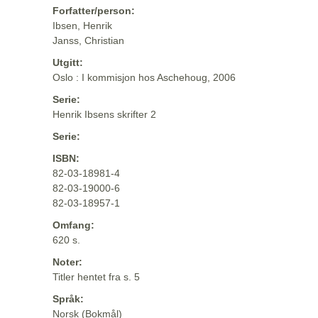
Forfatter/person:
Ibsen, Henrik
Janss, Christian
Utgitt:
Oslo : I kommisjon hos Aschehoug, 2006
Serie:
Henrik Ibsens skrifter 2
Serie:
ISBN:
82-03-18981-4
82-03-19000-6
82-03-18957-1
Omfang:
620 s.
Noter:
Titler hentet fra s. 5
Språk:
Norsk (Bokmål)