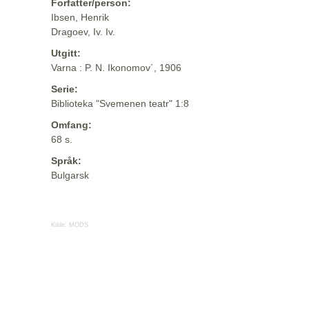
Forfatter/person:
Ibsen, Henrik
Dragoev, Iv. Iv.
Utgitt:
Varna : P. N. Ikonomov´, 1906
Serie:
Biblioteka "Svemenen teatr" 1:8
Omfang:
68 s.
Språk:
Bulgarsk
Kilde:
MODS