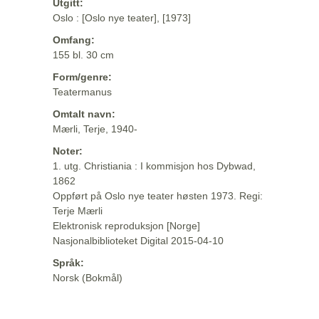
Utgitt:
Oslo : [Oslo nye teater], [1973]
Omfang:
155 bl. 30 cm
Form/genre:
Teatermanus
Omtalt navn:
Mærli, Terje, 1940-
Noter:
1. utg. Christiania : I kommisjon hos Dybwad,
1862
Oppført på Oslo nye teater høsten 1973. Regi:
Terje Mærli
Elektronisk reproduksjon [Norge]
Nasjonalbiblioteket Digital 2015-04-10
Språk:
Norsk (Bokmål)