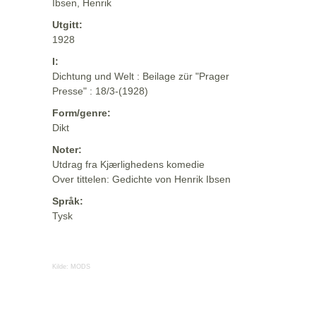
Ibsen, Henrik
Utgitt:
1928
I:
Dichtung und Welt : Beilage zür "Prager
Presse" : 18/3-(1928)
Form/genre:
Dikt
Noter:
Utdrag fra Kjærlighedens komedie
Over tittelen: Gedichte von Henrik Ibsen
Språk:
Tysk
Kilde:
MODS