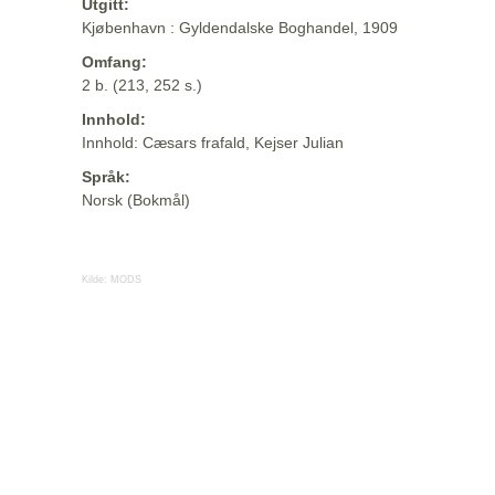
Utgitt:
Kjøbenhavn : Gyldendalske Boghandel, 1909
Omfang:
2 b. (213, 252 s.)
Innhold:
Innhold: Cæsars frafald, Kejser Julian
Språk:
Norsk (Bokmål)
Kilde:
MODS