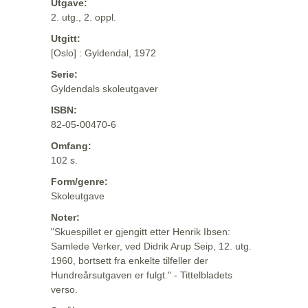
Utgave:
2. utg., 2. oppl.
Utgitt:
[Oslo] : Gyldendal, 1972
Serie:
Gyldendals skoleutgaver
ISBN:
82-05-00470-6
Omfang:
102 s.
Form/genre:
Skoleutgave
Noter:
"Skuespillet er gjengitt etter Henrik Ibsen:
Samlede Verker, ved Didrik Arup Seip, 12. utg.
1960, bortsett fra enkelte tilfeller der
Hundreårsutgaven er fulgt." - Tittelbladets
verso.