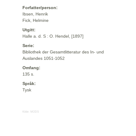
Forfatter/person:
Ibsen, Henrik
Fick, Helmine
Utgitt:
Halle a. d. S : O. Hendel, [1897]
Serie:
Bibliothek der Gesamtlitteratur des In- und
Auslandes 1051-1052
Omfang:
135 s.
Språk:
Tysk
Kilde:
MODS