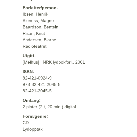
Forfatter/person:
Ibsen, Henrik
Bleness, Magne
Baardson, Bentein
Risan, Knut
Andersen, Bjarne
Radioteatret
Utgitt:
[Melhus] : NRK lydbokforl., 2001
ISBN:
82-421-0924-9
978-82-421-2045-8
82-421-2045-5
Omfang:
2 plater (2 t, 20 min.) digital
Form/genre:
CD
Lydopptak