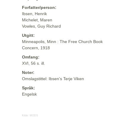
Forfatter/person:
Ibsen, Henrik
Michelet, Maren
Vowles, Guy Richard
Utgitt:
Minneapolis, Minn : The Free Church Book
Concern, 1918
Omfang:
XVI, 56 s. ill.
Noter:
Omslagstittel: Ibsen's Terje Viken
Språk:
Engelsk
Kilde:
MODS