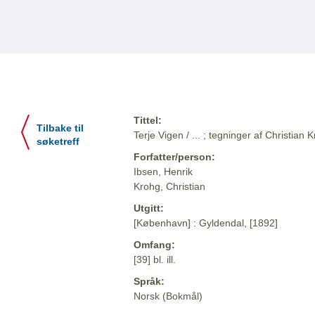
Tittel:
Tilbake til
Terje Vigen / ... ; tegninger af Christian 
søketreff
Forfatter/person:
Ibsen, Henrik
Krohg, Christian
Utgitt:
[København] : Gyldendal, [1892]
Omfang:
[39] bl. ill.
Språk:
Norsk (Bokmål)