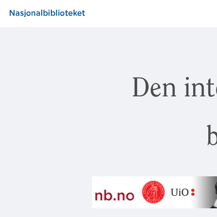
Den int
b