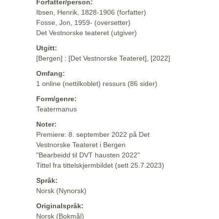
Forfatter/person:
Ibsen, Henrik, 1828-1906 (forfatter)
Fosse, Jon, 1959- (oversetter)
Det Vestnorske teateret (utgiver)
Utgitt:
[Bergen] : [Det Vestnorske Teateret], [2022]
Omfang:
1 online (nettilkoblet) ressurs (86 sider)
Form/genre:
Teatermanus
Noter:
Premiere: 8. september 2022 på Det
Vestnorske Teateret i Bergen
"Bearbeidd til DVT hausten 2022"
Tittel fra tittelskjermbildet (sett 25.7.2023)
Språk:
Norsk (Nynorsk)
Originalspråk:
Norsk (Bokmål)