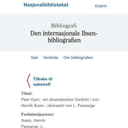
English
Bibliografi
Den internasjonale Ibsen-
bibliografien
Søk
Verkliste
Om bibliografien
Tilbake til
søketreff
Tittel:
Peer Gynt : ein dramatisches Gedicht / von
Henrik Ibsen ; übersetzt von L. Passarge
Forfatter/person:
Ibsen, Henrik
Passarge, L.