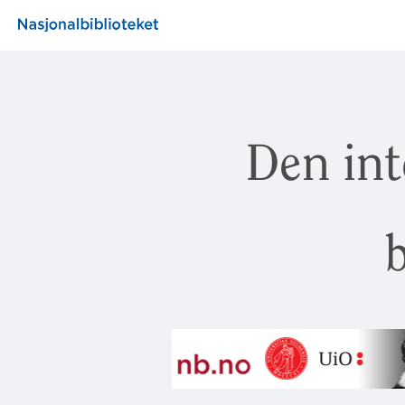
Den int
b