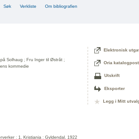
Søk
Verkliste
Om bibliografien
Elektronisk utga
på Solhaug ; Fru Inger til Østråt ;
Oria katalogpost
dens kommedie
Utskrift
Eksporter
Legg i Mitt utval
verker : 1, Kristiania : Gyldendal, 1922