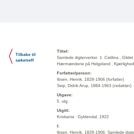
Tittel:
Tilbake til
Samlede digterverker. 1. Catilina ; Gildet 
søketreff
Hærmændene på Helgeland ; Kjærlighe
Forfatter/person:
Ibsen, Henrik, 1828-1906 (forfatter)
Seip, Didrik Arup, 1884-1963 (redaktør)
Utgave:
5. utg.
Utgitt:
Kristiania : Gyldendal, 1922
I:
Ibsen, Henrik, 1828-1906: Samlede digter