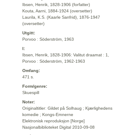
Ibsen, Henrik, 1828-1906 (forfatter)
Kouta, Aarni, 1884-1924 (oversetter)
Laurila, K.S. (Kaarle Sanfrid), 1876-1947
(oversetter)
Utgitt:
Porvoo : Söderström, 1963
I:
Ibsen, Henrik, 1828-1906: Valitut draamat : 1,
Porvoo : Söderström, 1962-1963
Omfang:
471 s.
Form/genre:
Skuespill
Noter:
Originaltitler: Gildet på Solhaug ; Kjærlighedens
komedie ; Kongs-Emnerne
Elektronisk reproduksjon [Norge]
Nasjonalbiblioteket Digital 2010-09-08