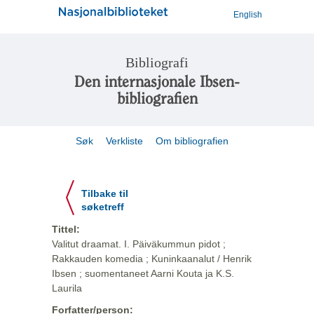
English
Bibliografi
Den internasjonale Ibsen-
bibliografien
Søk
Verkliste
Om bibliografien
Tilbake til
søketreff
Tittel:
Valitut draamat. I. Päiväkummun pidot ;
Rakkauden komedia ; Kuninkaanalut / Henrik
Ibsen ; suomentaneet Aarni Kouta ja K.S.
Laurila
Forfatter/person: