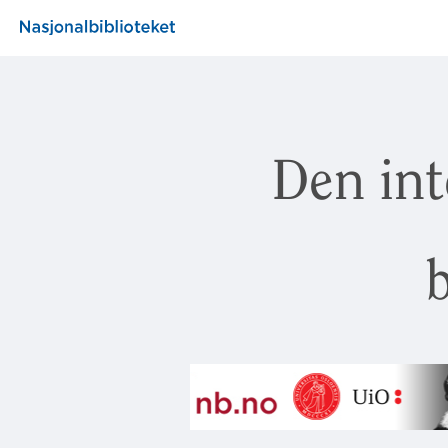
Den int
b