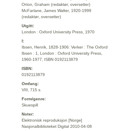
Orton, Graham (redaktør, oversetter)
McFarlane, James Walter, 1920-1999
(redaktør, oversetter)
Utgitt:
London : Oxford University Press, 1970
I:
Ibsen, Henrik, 1828-1906: Verker : The Oxford
Ibsen : 1, London : Oxford University Press,
1960-1977, ISBN 0192113879
ISBN:
0192113879
Omfang:
VIII, 715 s.
Form/genre:
Skuespill
Noter:
Elektronisk reproduksjon [Norge]
Nasjonalbiblioteket Digital 2010-04-08