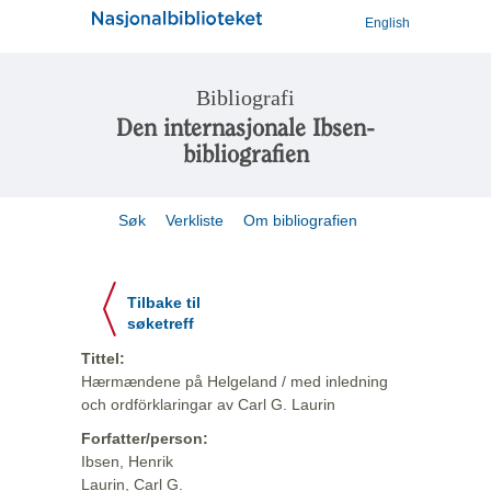
English
Bibliografi
Den internasjonale Ibsen-
bibliografien
Søk
Verkliste
Om bibliografien
Tilbake til
søketreff
Tittel:
Hærmændene på Helgeland / med inledning
och ordförklaringar av Carl G. Laurin
Forfatter/person:
Ibsen, Henrik
Laurin, Carl G.