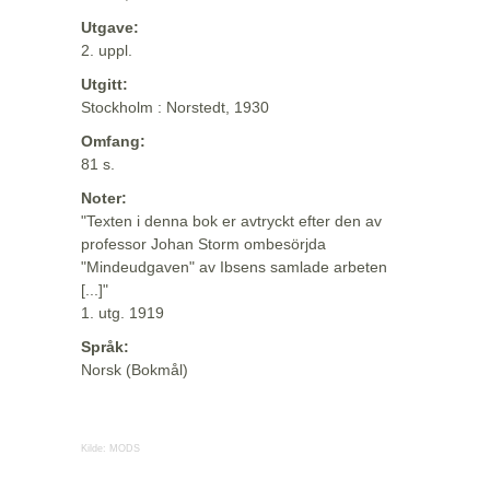
Utgave:
2. uppl.
Utgitt:
Stockholm : Norstedt, 1930
Omfang:
81 s.
Noter:
"Texten i denna bok er avtryckt efter den av
professor Johan Storm ombesörjda
"Mindeudgaven" av Ibsens samlade arbeten
[...]"
1. utg. 1919
Språk:
Norsk (Bokmål)
Kilde:
MODS