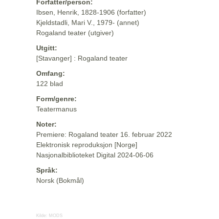
Forfatter/person:
Ibsen, Henrik, 1828-1906 (forfatter)
Kjeldstadli, Mari V., 1979- (annet)
Rogaland teater (utgiver)
Utgitt:
[Stavanger] : Rogaland teater
Omfang:
122 blad
Form/genre:
Teatermanus
Noter:
Premiere: Rogaland teater 16. februar 2022
Elektronisk reproduksjon [Norge]
Nasjonalbiblioteket Digital 2024-06-06
Språk:
Norsk (Bokmål)
Kilde:
MODS