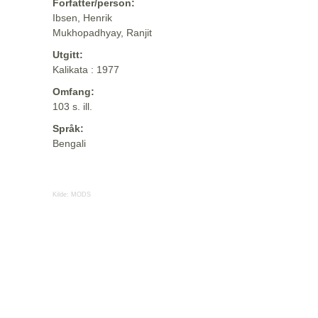
Forfatter/person:
Ibsen, Henrik
Mukhopadhyay, Ranjit
Utgitt:
Kalikata : 1977
Omfang:
103 s. ill.
Språk:
Bengali
Kilde:
MODS