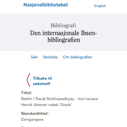
English
Bibliografi
Den internasjonale Ibsen-
bibliografien
Søk
Verkliste
Om bibliografien
Tilbake til
søketreff
Tittel:
Bidehi / Ranjit Mukhopadhyay ; mul racana:
Henrik Ibsener natak 'Gosts'
Standardtittel:
Gengangere