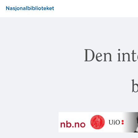
Den int
b