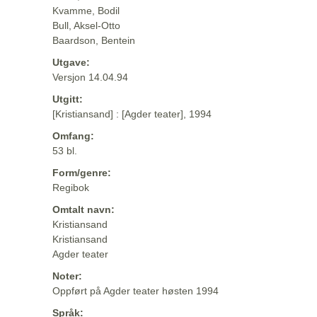
Kvamme, Bodil
Bull, Aksel-Otto
Baardson, Bentein
Utgave:
Versjon 14.04.94
Utgitt:
[Kristiansand] : [Agder teater], 1994
Omfang:
53 bl.
Form/genre:
Regibok
Omtalt navn:
Kristiansand
Kristiansand
Agder teater
Noter:
Oppført på Agder teater høsten 1994
Språk: