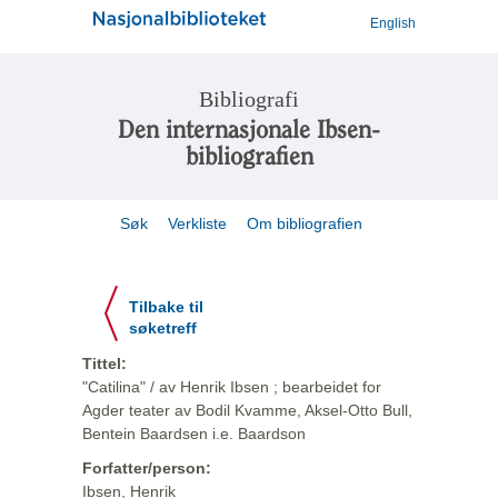
English
Bibliografi
Den internasjonale Ibsen-
bibliografien
Søk
Verkliste
Om bibliografien
Tilbake til
søketreff
Tittel:
"Catilina" / av Henrik Ibsen ; bearbeidet for
Agder teater av Bodil Kvamme, Aksel-Otto Bull,
Bentein Baardsen i.e. Baardson
Forfatter/person:
Ibsen, Henrik