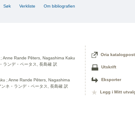
Søk
Verkliste
Om bibliografien
Oria katalogpost
 ; Anne Rande Pêters, Nagashima Kaku
ンネ・ランデ・ペータス, 長島確 訳
Utskrift
Eksporter
; Anne Rande Pêters, Nagashima
 ; アンネ・ランデ・ペータス, 長島確 訳
Legg i Mitt utval