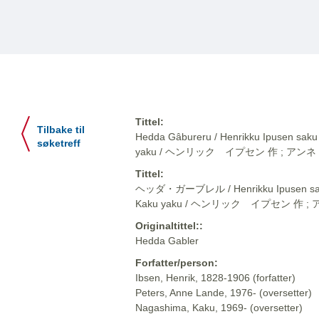
Tittel:
Tilbake til
Hedda Gâbureru / Henrikku Ipusen saku
søketreff
yaku / ヘンリック イプセン 作 ; ア
Tittel:
ヘッダ・ガーブレル / Henrikku Ipusen saku 
Kaku yaku / ヘンリック イプセン 作
Originaltittel::
Hedda Gabler
Forfatter/person:
Ibsen, Henrik, 1828-1906 (forfatter)
Peters, Anne Lande, 1976- (oversetter)
Nagashima, Kaku, 1969- (oversetter)