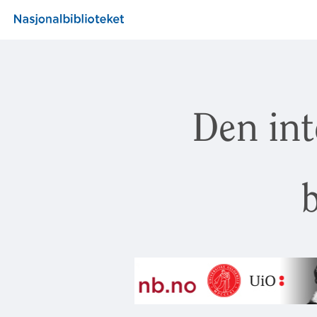
Den int
b