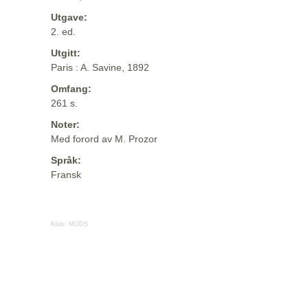
Utgave:
2. ed.
Utgitt:
Paris : A. Savine, 1892
Omfang:
261 s.
Noter:
Med forord av M. Prozor
Språk:
Fransk
Kilde:
MODS