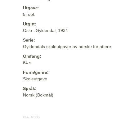
Utgave:
5. opl.
Utgitt:
Oslo : Gyldendal, 1934
Serie:
Gyldendals skoleutgaver av norske forfattere
Omfang:
64 s.
Form/genre:
Skoleutgave
Språk:
Norsk (Bokmål)
Kilde:
MODS