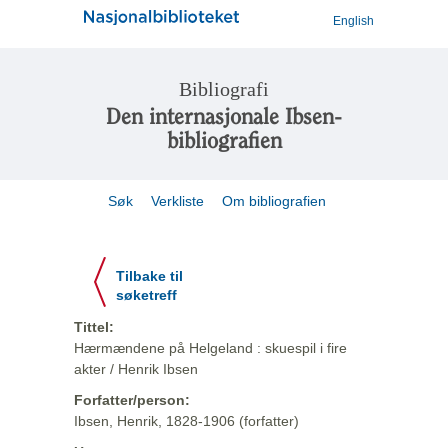
English
Bibliografi
Den internasjonale Ibsen-
bibliografien
Søk
Verkliste
Om bibliografien
Tilbake til
søketreff
Tittel:
Hærmændene på Helgeland : skuespil i fire
akter / Henrik Ibsen
Forfatter/person:
Ibsen, Henrik, 1828-1906 (forfatter)