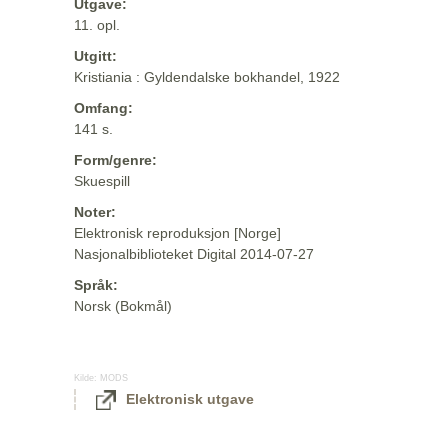
Utgave:
11. opl.
Utgitt:
Kristiania : Gyldendalske bokhandel, 1922
Omfang:
141 s.
Form/genre:
Skuespill
Noter:
Elektronisk reproduksjon [Norge]
Nasjonalbiblioteket Digital 2014-07-27
Språk:
Norsk (Bokmål)
Kilde:
MODS
Elektronisk utgave