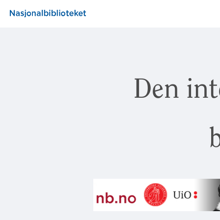
Den int
b