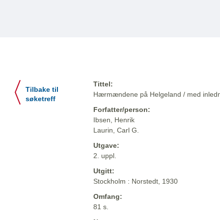
Tittel:
Tilbake til
Hærmændene på Helgeland / med inlednin
søketreff
Forfatter/person:
Ibsen, Henrik
Laurin, Carl G.
Utgave:
2. uppl.
Utgitt:
Stockholm : Norstedt, 1930
Omfang:
81 s.