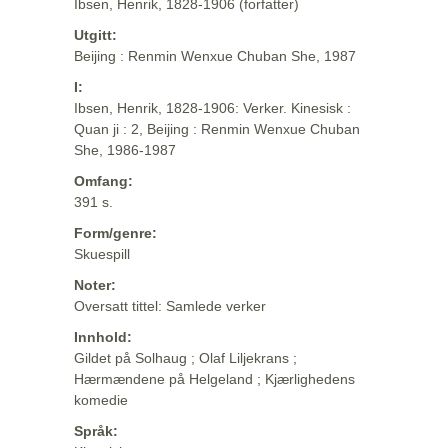
Ibsen, Henrik, 1828-1906 (forfatter)
Utgitt:
Beijing : Renmin Wenxue Chuban She, 1987
I:
Ibsen, Henrik, 1828-1906: Verker. Kinesisk :
Quan ji : 2, Beijing : Renmin Wenxue Chuban
She, 1986-1987
Omfang:
391 s.
Form/genre:
Skuespill
Noter:
Oversatt tittel: Samlede verker
Innhold:
Gildet på Solhaug ; Olaf Liljekrans ;
Hærmændene på Helgeland ; Kjærlighedens
komedie
Språk: