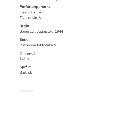
Forfatter/person:
Ibsen, Henrik
Živojinovic, V
Utgitt:
Beograd : Jugoistok, 1944
Serie:
Pozorišna biblioteka 9
Omfang:
141 s.
Språk:
Serbisk
Kilde:
MODS