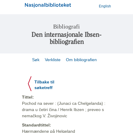
English
Bibliografi
Den internasjonale Ibsen-
bibliografien
Søk
Verkliste
Om bibliografien
Tilbake til
søketreff
Tittel:
Pochod na sever : (Junaci ca Chelgelanda) :
drama u četiri čina / Henrik Ibzen ; preveo s
nemačkog V. Živojinovic
Standardtittel:
Hærmændene på Helgeland